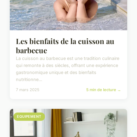
Les bienfaits de la cuisson au
barbecue
La cuisson au barbecue est une tradition culinaire
qui remonte à des siècles, offrant une expérience
gastronomique unique et des bienfaits
nutritionne...
7 mars 2025
5 min de lecture →
EQUIPEMENT