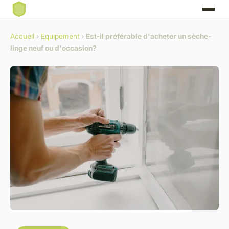
Accueil
›
Equipement
›
Est-il préférable d'acheter un sèche-
linge neuf ou d'occasion?