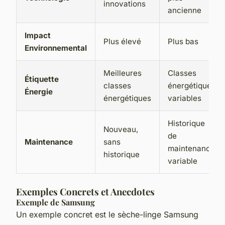
innovations
ancienne
Impact
Plus élevé
Plus bas
Environnemental
Meilleures
Classes
Étiquette
classes
énergétiques
Énergie
énergétiques
variables
Historique
Nouveau,
de
Maintenance
sans
maintenance
historique
variable
Exemples Concrets et Anecdotes
Exemple de Samsung
Un exemple concret est le sèche-linge Samsung