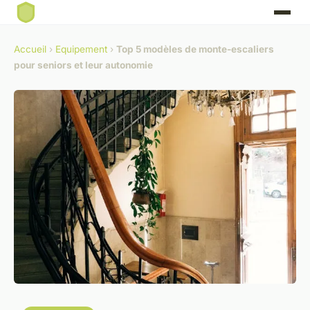
Accueil
›
Equipement
›
Top 5 modèles de monte-escaliers
pour seniors et leur autonomie