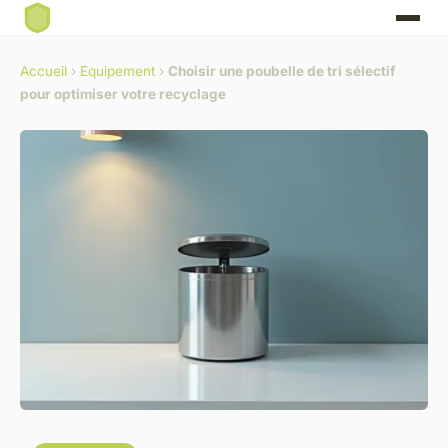
Accueil
›
Equipement
›
Choisir une poubelle de tri sélectif
pour optimiser votre recyclage