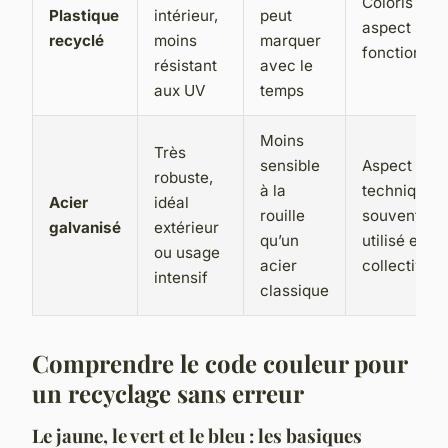
Coloris vari
Plastique
intérieur,
peut
aspect plus
recyclé
moins
marquer
fonctionnel
résistant
avec le
aux UV
temps
Moins
Très
sensible
Aspect
robuste,
à la
technique,
Acier
idéal
rouille
souvent
galvanisé
extérieur
qu’un
utilisé en
ou usage
acier
collectivité
intensif
classique
Comprendre le code couleur pour
un recyclage sans erreur
Le jaune, le vert et le bleu : les basiques