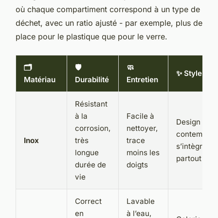
où chaque compartiment correspond à un type de
déchet, avec un ratio ajusté - par exemple, plus de
place pour le plastique que pour le verre.
🗂️
🛡️
🧼
✨ Style
Matériau
Durabilité
Entretien
Résistant
à la
Facile à
Design
corrosion,
nettoyer,
contempora
Inox
très
trace
s’intègre
longue
moins les
partout
durée de
doigts
vie
Correct
Lavable
en
à l’eau,