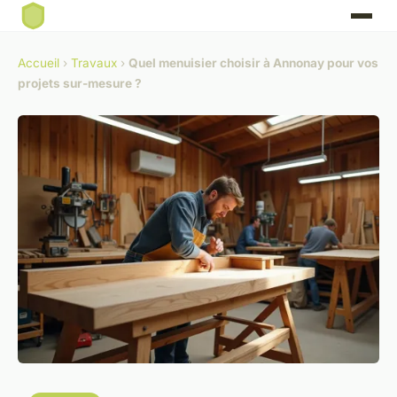
Accueil
›
Travaux
›
Quel menuisier choisir à Annonay pour vos
projets sur-mesure ?