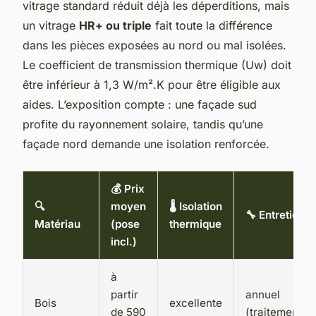
vitrage standard réduit déjà les déperditions, mais
un vitrage
HR+ ou triple
fait toute la différence
dans les pièces exposées au nord ou mal isolées.
Le coefficient de transmission thermique (Uw) doit
être inférieur à 1,3 W/m².K pour être éligible aux
aides. L’exposition compte : une façade sud
profite du rayonnement solaire, tandis qu’une
façade nord demande une isolation renforcée.
💰 Prix
🔍
moyen
🌡️ Isolation
🔧 Entretien
Matériau
(pose
thermique
incl.)
à
partir
annuel
Bois
excellente
de 590
(traitement)