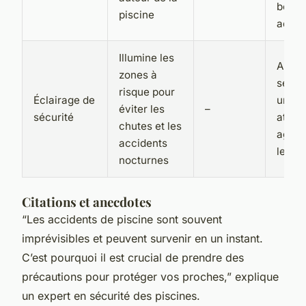
bonn
piscine
adhé
Illumine les
Améli
zones à
sécuri
risque pour
Éclairage de
une
éviter les
–
sécurité
atmos
chutes et les
agréa
accidents
les b
nocturnes
Citations et anecdotes
“Les accidents de piscine sont souvent
imprévisibles et peuvent survenir en un instant.
C’est pourquoi il est crucial de prendre des
précautions pour protéger vos proches,” explique
un expert en sécurité des piscines.