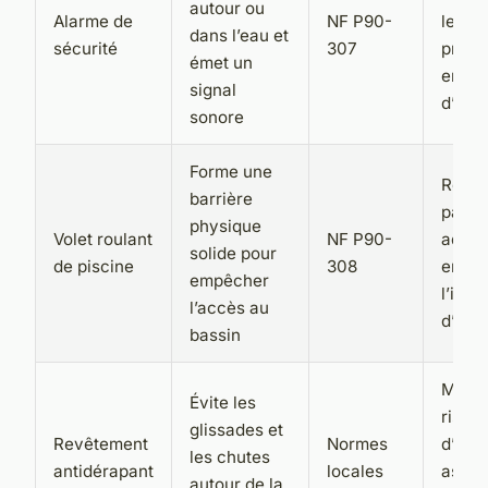
autour ou
Alarme de
NF P90-
les
dans l’eau et
sécurité
307
propri
émet un
en ca
signal
d’inci
sonore
Forme une
Résis
barrière
passa
physique
Volet roulant
NF P90-
adulte
solide pour
de piscine
308
empê
empêcher
l’imm
l’accès au
d’un 
bassin
Minim
Évite les
risqu
glissades et
Revêtement
Normes
d’acc
les chutes
antidérapant
locales
assur
autour de la