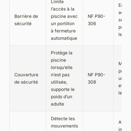
Limite
Empêc
l’accès à la
accès
Barrière de
piscine avec
NF P90-
survei
sécurité
un portillon
306
protè
à fermeture
les c
automatique
Protège la
piscine
Mainti
lorsqu’elle
propre
Couverture
n’est pas
NF P90-
une p
de sécurité
utilisée,
308
effic
supporte le
les c
poids d’un
adulte
Détecte les
Alerte
mouvements
imméd