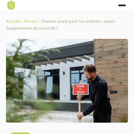
Accueil
›
Piscine
›
Piscine ovale pour les enfants : quels
équipements de sécurité ?